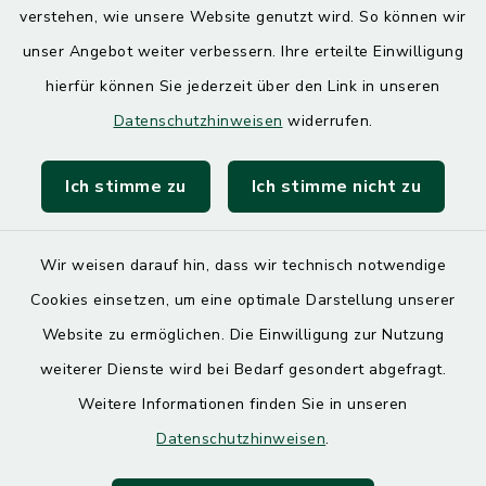
13.00 – 17.30 Uhr
verstehen, wie unsere Website genutzt wird. So können wir
unser Angebot weiter verbessern. Ihre erteilte Einwilligung
hierfür können Sie jederzeit über den Link in unseren
Quicklinks
Datenschutzhinweisen
widerrufen.
Landratsamt Mühldorf
Ich stimme zu
Ich stimme nicht zu
SoNNe e. V.
Wir weisen darauf hin, dass wir technisch notwendige
Cookies einsetzen, um eine optimale Darstellung unserer
Website zu ermöglichen. Die Einwilligung zur Nutzung
Kontakt
weiterer Dienste wird bei Bedarf gesondert abgefragt.
Weitere Informationen finden Sie in unseren
Barrierefreiheit
Datenschutzhinweisen
.
Datenschutz