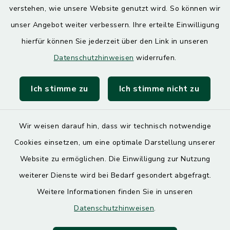
13.00 – 17.30 Uhr
verstehen, wie unsere Website genutzt wird. So können wir
unser Angebot weiter verbessern. Ihre erteilte Einwilligung
hierfür können Sie jederzeit über den Link in unseren
Quicklinks
Datenschutzhinweisen
widerrufen.
Landratsamt Mühldorf
Ich stimme zu
Ich stimme nicht zu
SoNNe e. V.
Wir weisen darauf hin, dass wir technisch notwendige
Cookies einsetzen, um eine optimale Darstellung unserer
Website zu ermöglichen. Die Einwilligung zur Nutzung
Kontakt
weiterer Dienste wird bei Bedarf gesondert abgefragt.
Weitere Informationen finden Sie in unseren
Barrierefreiheit
Datenschutzhinweisen
.
Datenschutz