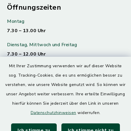
Öffnungszeiten
Montag
7.30 – 13.00 Uhr
Dienstag, Mittwoch und Freitag
7.30 – 12.00 Uhr
Mit Ihrer Zustimmung verwenden wir auf dieser Website
Donnerstag
sog. Tracking-Cookies, die es uns ermöglichen besser zu
7.30 – 12.00 Uhr
13.00 – 17.30 Uhr
verstehen, wie unsere Website genutzt wird. So können wir
unser Angebot weiter verbessern. Ihre erteilte Einwilligung
hierfür können Sie jederzeit über den Link in unseren
Quicklinks
Datenschutzhinweisen
widerrufen.
Landratsamt Mühldorf
Ich stimme zu
Ich stimme nicht zu