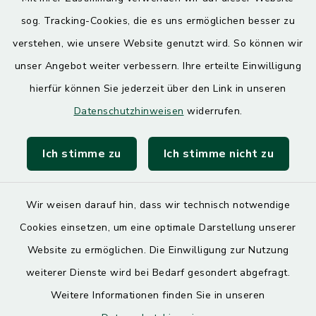
Donnerstag
sog. Tracking-Cookies, die es uns ermöglichen besser zu
7.30 – 12.00 Uhr
13.00 – 17.30 Uhr
verstehen, wie unsere Website genutzt wird. So können wir
unser Angebot weiter verbessern. Ihre erteilte Einwilligung
hierfür können Sie jederzeit über den Link in unseren
Quicklinks
Datenschutzhinweisen
widerrufen.
Landratsamt Mühldorf
Ich stimme zu
Ich stimme nicht zu
SoNNe e. V.
Wir weisen darauf hin, dass wir technisch notwendige
Cookies einsetzen, um eine optimale Darstellung unserer
Website zu ermöglichen. Die Einwilligung zur Nutzung
Kontakt
weiterer Dienste wird bei Bedarf gesondert abgefragt.
Weitere Informationen finden Sie in unseren
Barrierefreiheit