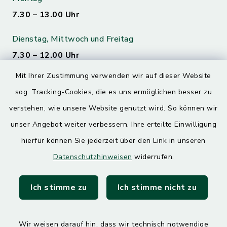
7.30 – 13.00 Uhr
Dienstag, Mittwoch und Freitag
7.30 – 12.00 Uhr
Mit Ihrer Zustimmung verwenden wir auf dieser Website
Donnerstag
sog. Tracking-Cookies, die es uns ermöglichen besser zu
7.30 – 12.00 Uhr
13.00 – 17.30 Uhr
verstehen, wie unsere Website genutzt wird. So können wir
unser Angebot weiter verbessern. Ihre erteilte Einwilligung
hierfür können Sie jederzeit über den Link in unseren
Quicklinks
Datenschutzhinweisen
widerrufen.
Landratsamt Mühldorf
Ich stimme zu
Ich stimme nicht zu
SoNNe e. V.
Wir weisen darauf hin, dass wir technisch notwendige