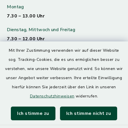
Montag
7.30 – 13.00 Uhr
Dienstag, Mittwoch und Freitag
7.30 – 12.00 Uhr
Mit Ihrer Zustimmung verwenden wir auf dieser Website
Donnerstag
sog. Tracking-Cookies, die es uns ermöglichen besser zu
7.30 – 12.00 Uhr
13.00 – 17.30 Uhr
verstehen, wie unsere Website genutzt wird. So können wir
unser Angebot weiter verbessern. Ihre erteilte Einwilligung
hierfür können Sie jederzeit über den Link in unseren
Quicklinks
Datenschutzhinweisen
widerrufen.
Landratsamt Mühldorf
Ich stimme zu
Ich stimme nicht zu
SoNNe e. V.