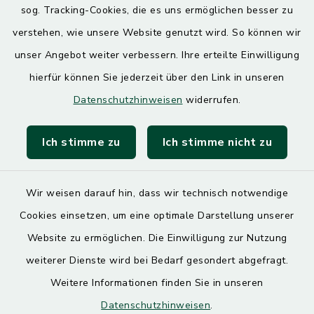
sog. Tracking-Cookies, die es uns ermöglichen besser zu
7.30 – 12.00 Uhr
13.00 – 17.30 Uhr
verstehen, wie unsere Website genutzt wird. So können wir
unser Angebot weiter verbessern. Ihre erteilte Einwilligung
hierfür können Sie jederzeit über den Link in unseren
Quicklinks
Datenschutzhinweisen
widerrufen.
Landratsamt Mühldorf
Ich stimme zu
Ich stimme nicht zu
SoNNe e. V.
Wir weisen darauf hin, dass wir technisch notwendige
Cookies einsetzen, um eine optimale Darstellung unserer
Website zu ermöglichen. Die Einwilligung zur Nutzung
Kontakt
weiterer Dienste wird bei Bedarf gesondert abgefragt.
Weitere Informationen finden Sie in unseren
Barrierefreiheit
Datenschutzhinweisen
.