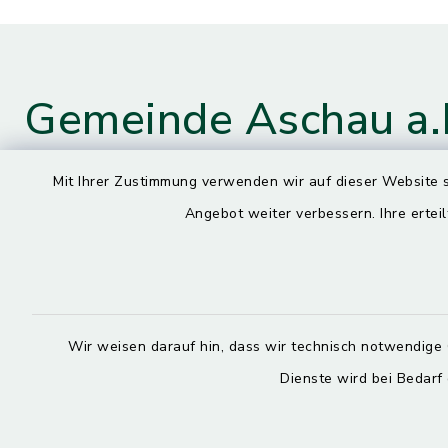
Gemeinde Aschau a.
Mit Ihrer Zustimmung verwenden wir auf dieser Website s
Angebot weiter verbessern. Ihre erteil
Kontaktdaten
Öffnun
Montag
Hauptstraße 4
84544 Aschau a. Inn
7.30 – 13.
08638 9435-0
Wir weisen darauf hin, dass wir technisch notwendige 
Dienstag, M
08638 9435-99
Dienste wird bei Bedarf
7.30 – 12.
poststelle@aschau-a-inn.de
Donnerstag