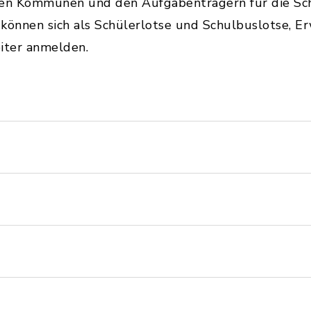
en Kommunen und den Aufgabenträgern für die Sch
r können sich als Schülerlotse und Schulbuslotse, E
iter anmelden.