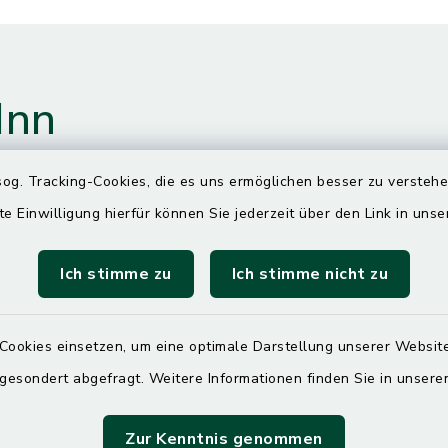
Inn
og. Tracking-Cookies, die es uns ermöglichen besser zu versteh
te Einwilligung hierfür können Sie jederzeit über den Link in uns
gszeiten
Ich stimme zu
Ich stimme nicht zu
00 Uhr
Cookies einsetzen, um eine optimale Darstellung unserer Website
ittwoch und Freitag
 gesondert abgefragt. Weitere Informationen finden Sie in unser
00 Uhr
Zur Kenntnis genommen