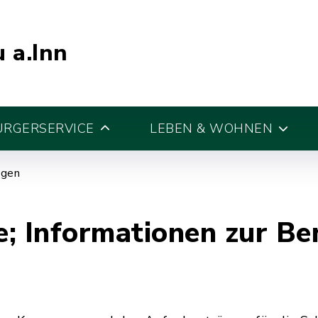
 a.Inn
ÜRGERSERVICE
LEBEN & WOHNEN
egen
; Informationen zur B