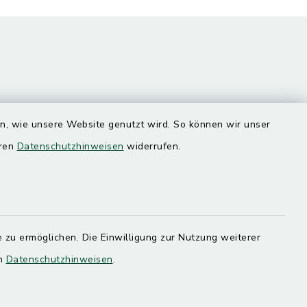
en, wie unsere Website genutzt wird. So können wir unser
eren
Datenschutzhinweisen
widerrufen.
Quicklinks
Landratsamt Mühldorf
SoNNe e. V.
 zu ermöglichen. Die Einwilligung zur Nutzung weiterer
en
Datenschutzhinweisen
.