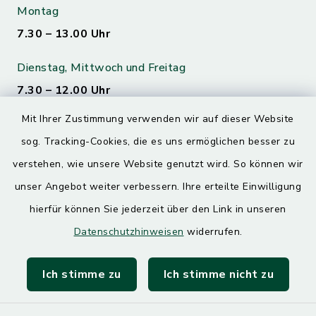
Montag
7.30 – 13.00 Uhr
Dienstag, Mittwoch und Freitag
7.30 – 12.00 Uhr
Mit Ihrer Zustimmung verwenden wir auf dieser Website
Donnerstag
sog. Tracking-Cookies, die es uns ermöglichen besser zu
7.30 – 12.00 Uhr
13.00 – 17.30 Uhr
verstehen, wie unsere Website genutzt wird. So können wir
unser Angebot weiter verbessern. Ihre erteilte Einwilligung
hierfür können Sie jederzeit über den Link in unseren
Quicklinks
Datenschutzhinweisen
widerrufen.
Landratsamt Mühldorf
Ich stimme zu
Ich stimme nicht zu
SoNNe e. V.