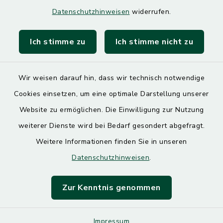
Datenschutzhinweisen
widerrufen.
Landratsamt Mühldorf
Ich stimme zu
Ich stimme nicht zu
SoNNe e. V.
Wir weisen darauf hin, dass wir technisch notwendige
Cookies einsetzen, um eine optimale Darstellung unserer
Website zu ermöglichen. Die Einwilligung zur Nutzung
Kontakt
weiterer Dienste wird bei Bedarf gesondert abgefragt.
Weitere Informationen finden Sie in unseren
Barrierefreiheit
Datenschutzhinweisen
.
Datenschutz
Zur Kenntnis genommen
Impressum
Impressum
Sitemap