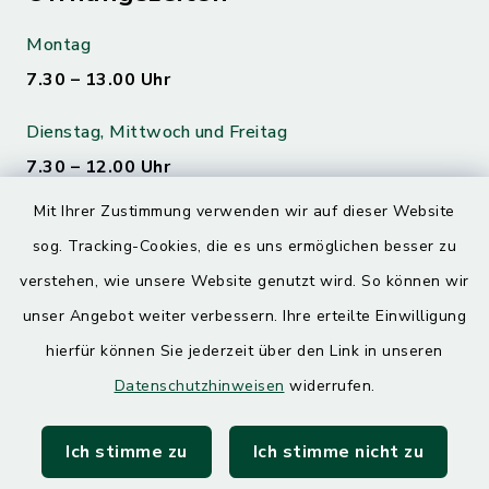
Montag
7.30 – 13.00 Uhr
Dienstag, Mittwoch und Freitag
7.30 – 12.00 Uhr
Mit Ihrer Zustimmung verwenden wir auf dieser Website
Donnerstag
sog. Tracking-Cookies, die es uns ermöglichen besser zu
7.30 – 12.00 Uhr
13.00 – 17.30 Uhr
verstehen, wie unsere Website genutzt wird. So können wir
unser Angebot weiter verbessern. Ihre erteilte Einwilligung
hierfür können Sie jederzeit über den Link in unseren
Quicklinks
Datenschutzhinweisen
widerrufen.
Landratsamt Mühldorf
Ich stimme zu
Ich stimme nicht zu
SoNNe e. V.