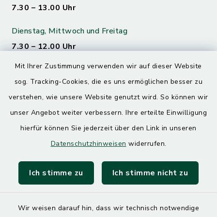
7.30 – 13.00 Uhr
Dienstag, Mittwoch und Freitag
7.30 – 12.00 Uhr
Mit Ihrer Zustimmung verwenden wir auf dieser Website
Donnerstag
sog. Tracking-Cookies, die es uns ermöglichen besser zu
7.30 – 12.00 Uhr
13.00 – 17.30 Uhr
verstehen, wie unsere Website genutzt wird. So können wir
unser Angebot weiter verbessern. Ihre erteilte Einwilligung
hierfür können Sie jederzeit über den Link in unseren
Quicklinks
Datenschutzhinweisen
widerrufen.
Landratsamt Mühldorf
Ich stimme zu
Ich stimme nicht zu
SoNNe e. V.
Wir weisen darauf hin, dass wir technisch notwendige