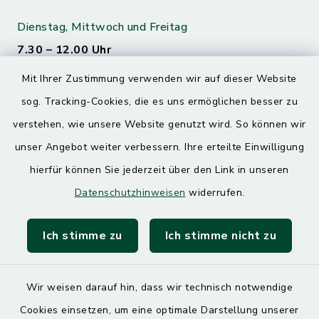
Dienstag, Mittwoch und Freitag
7.30 – 12.00 Uhr
Mit Ihrer Zustimmung verwenden wir auf dieser Website
Donnerstag
sog. Tracking-Cookies, die es uns ermöglichen besser zu
7.30 – 12.00 Uhr
13.00 – 17.30 Uhr
verstehen, wie unsere Website genutzt wird. So können wir
unser Angebot weiter verbessern. Ihre erteilte Einwilligung
hierfür können Sie jederzeit über den Link in unseren
Quicklinks
Datenschutzhinweisen
widerrufen.
Landratsamt Mühldorf
Ich stimme zu
Ich stimme nicht zu
SoNNe e. V.
Wir weisen darauf hin, dass wir technisch notwendige
Cookies einsetzen, um eine optimale Darstellung unserer