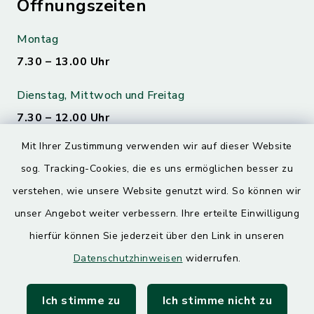
Öffnungszeiten
Montag
7.30 – 13.00 Uhr
Dienstag, Mittwoch und Freitag
7.30 – 12.00 Uhr
Mit Ihrer Zustimmung verwenden wir auf dieser Website
Donnerstag
sog. Tracking-Cookies, die es uns ermöglichen besser zu
7.30 – 12.00 Uhr
13.00 – 17.30 Uhr
verstehen, wie unsere Website genutzt wird. So können wir
unser Angebot weiter verbessern. Ihre erteilte Einwilligung
hierfür können Sie jederzeit über den Link in unseren
Quicklinks
Datenschutzhinweisen
widerrufen.
Landratsamt Mühldorf
Ich stimme zu
Ich stimme nicht zu
SoNNe e. V.