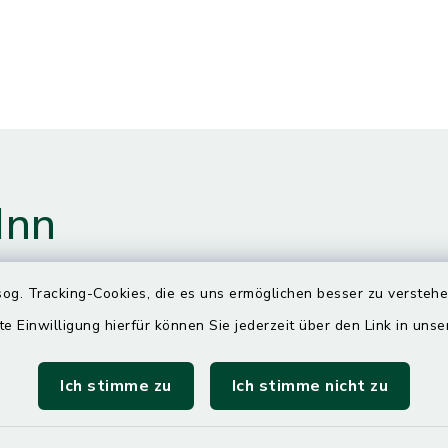
Inn
og. Tracking-Cookies, die es uns ermöglichen besser zu versteh
gszeiten
te Einwilligung hierfür können Sie jederzeit über den Link in uns
Ich stimme zu
Ich stimme nicht zu
00 Uhr