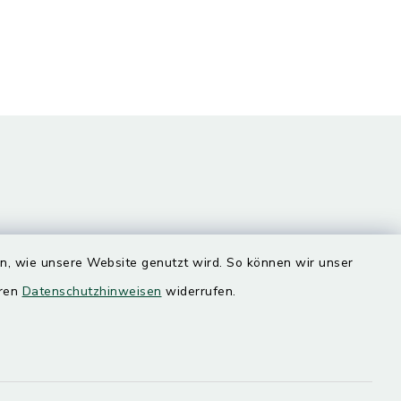
en, wie unsere Website genutzt wird. So können wir unser
Quicklinks
eren
Datenschutzhinweisen
widerrufen.
Landratsamt Mühldorf
SoNNe e. V.