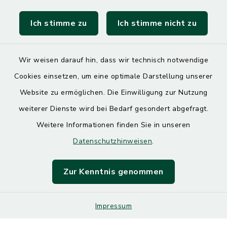
Landratsamt Mühldorf
Ich stimme zu
Ich stimme nicht zu
SoNNe e. V.
Wir weisen darauf hin, dass wir technisch notwendige
Cookies einsetzen, um eine optimale Darstellung unserer
Website zu ermöglichen. Die Einwilligung zur Nutzung
Kontakt
weiterer Dienste wird bei Bedarf gesondert abgefragt.
Weitere Informationen finden Sie in unseren
Barrierefreiheit
Datenschutzhinweisen
.
Datenschutz
Zur Kenntnis genommen
Impressum
Impressum
Sitemap